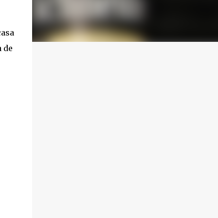
casa
a de