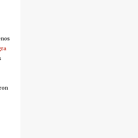
enos
gra
s
eron
ó