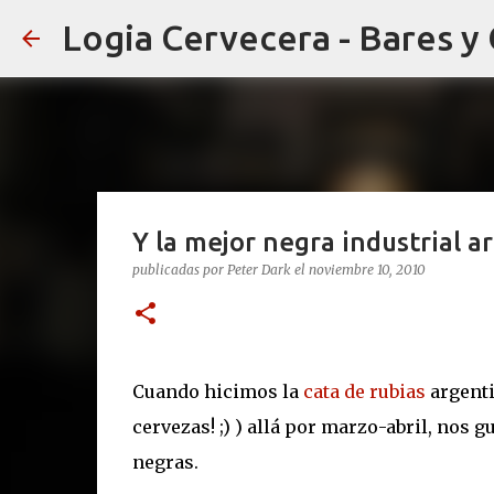
Logia Cervecera - Bares y
Y la mejor negra industrial ar
publicadas por
Peter Dark
el
noviembre 10, 2010
Cuando hicimos la
cata de rubias
argenti
cervezas! ;) ) allá por marzo-abril, nos
negras.