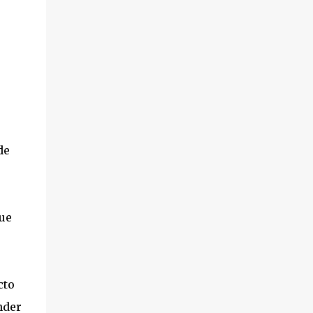
de
que
cto
nder