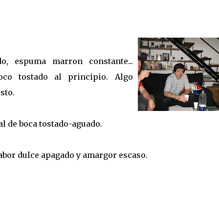
o, espuma marron constante...
co tostado al principio. Algo
sto.
al de boca tostado-aguado.
abor dulce apagado y amargor escaso.