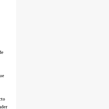
de
que
cto
nder