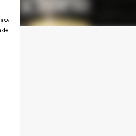
casa
a de