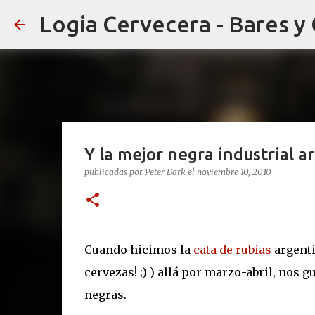
Logia Cervecera - Bares y
Y la mejor negra industrial ar
publicadas por
Peter Dark
el
noviembre 10, 2010
Cuando hicimos la
cata de rubias
argenti
cervezas! ;) ) allá por marzo-abril, nos
negras.