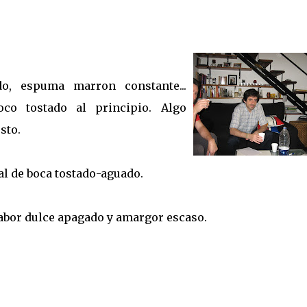
o, espuma marron constante...
co tostado al principio. Algo
sto.
al de boca tostado-aguado.
abor dulce apagado y amargor escaso.