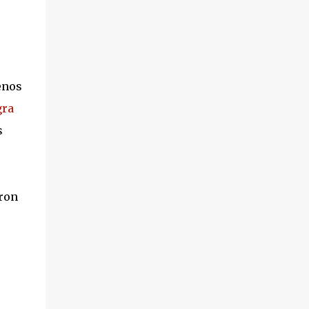
enos
gra
s
eron
ó