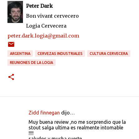
Peter Dark
Bon vivant cervecero
Logia Cervecera
peter.dark.logia@gmail.com
ARGENTINA
CERVEZAS INDUSTRIALES
CULTURA CERVECERA
REUNIONES DE LA LOGIA
Zidd finnegan
dijo…
C
Muy buena review ,no me sorprendio que la
o
stout salga ultima es realmente intomable
!!!!
m
saludos y mucha suerte