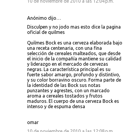
10 de noviembre de 2010 a las 12:04 p.m.
Anónimo dijo…
Disculpen y no jodo mas esto dice la pagina
oficial de quilmes
Quilmes Bock es una cerveza elaborada bajo
una receta centenaria, con una fina
selección de cereales malteados, que desde
el inicio de la compañía mantiene su calidad
y liderazgo en el mercado de cervezas
negras. La característica principal es su
fuerte sabor amargo, profundo y distintivo,
y su color borravino oscuro. Forma parte de
la identidad de las Bock sus notas
punzantes y agrestes, con un marcado
aroma a cereales tostados y frutos
maduros. El cuerpo de una cerveza Bock es
intenso y de espuma densa
omar
10 de noviembre de 2010 a las 12:08 p.m.