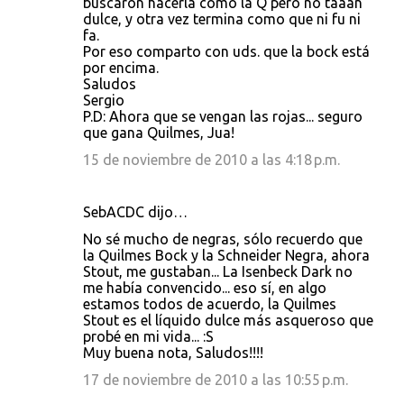
buscaron hacerla como la Q pero no taaan
dulce, y otra vez termina como que ni fu ni
fa.
Por eso comparto con uds. que la bock está
por encima.
Saludos
Sergio
P.D: Ahora que se vengan las rojas... seguro
que gana Quilmes, Jua!
15 de noviembre de 2010 a las 4:18 p.m.
SebACDC dijo…
No sé mucho de negras, sólo recuerdo que
la Quilmes Bock y la Schneider Negra, ahora
Stout, me gustaban... La Isenbeck Dark no
me había convencido... eso sí, en algo
estamos todos de acuerdo, la Quilmes
Stout es el líquido dulce más asqueroso que
probé en mi vida... :S
Muy buena nota, Saludos!!!!
17 de noviembre de 2010 a las 10:55 p.m.