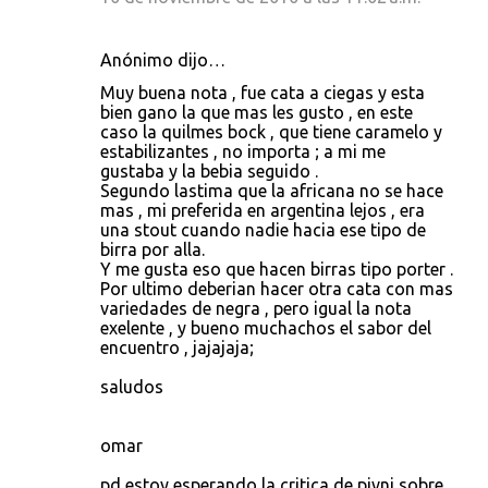
Anónimo dijo…
Muy buena nota , fue cata a ciegas y esta
bien gano la que mas les gusto , en este
caso la quilmes bock , que tiene caramelo y
estabilizantes , no importa ; a mi me
gustaba y la bebia seguido .
Segundo lastima que la africana no se hace
mas , mi preferida en argentina lejos , era
una stout cuando nadie hacia ese tipo de
birra por alla.
Y me gusta eso que hacen birras tipo porter .
Por ultimo deberian hacer otra cata con mas
variedades de negra , pero igual la nota
exelente , y bueno muchachos el sabor del
encuentro , jajajaja;
saludos
omar
pd estoy esperando la critica de pivni sobre