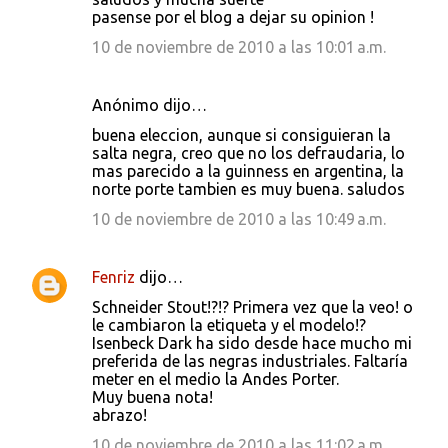
e
pasense por el blog a dejar su opinion !
n
10 de noviembre de 2010 a las 10:01 a.m.
t
a
Anónimo dijo…
r
buena eleccion, aunque si consiguieran la
i
salta negra, creo que no los defraudaria, lo
mas parecido a la guinness en argentina, la
o
norte porte tambien es muy buena. saludos
s
10 de noviembre de 2010 a las 10:49 a.m.
Fenriz
dijo…
Schneider Stout!?!? Primera vez que la veo! o
le cambiaron la etiqueta y el modelo!?
Isenbeck Dark ha sido desde hace mucho mi
preferida de las negras industriales. Faltaría
meter en el medio la Andes Porter.
Muy buena nota!
abrazo!
10 de noviembre de 2010 a las 11:02 a.m.