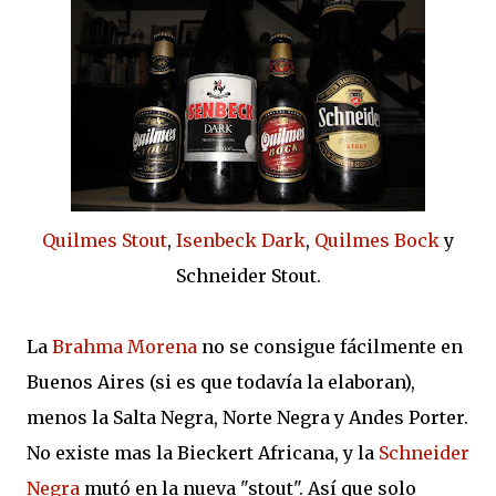
Quilmes Stout
,
Isenbeck Dark
,
Quilmes Bock
y
Schneider Stout.
La
Brahma Morena
no se consigue fácilmente en
Buenos Aires (si es que todavía la elaboran),
menos la Salta Negra, Norte Negra y Andes Porter.
No existe mas la Bieckert Africana, y la
Schneider
Negra
mutó en la nueva "stout". Así que solo