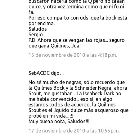
buscaron hacerla como la Q pero no taaan
dulce, y otra vez termina como que ni fu ni
fa.
Por eso comparto con uds. que la bock está
por encima.
Saludos
Sergio
P.D: Ahora que se vengan las rojas... seguro
que gana Quilmes, Jua!
15 de noviembre de 2010 a las 4:18 p.m.
SebACDC dijo…
No sé mucho de negras, sólo recuerdo que
la Quilmes Bock y la Schneider Negra, ahora
Stout, me gustaban... La Isenbeck Dark no
me había convencido... eso sí, en algo
estamos todos de acuerdo, la Quilmes
Stout es el líquido dulce más asqueroso que
probé en mi vida... :S
Muy buena nota, Saludos!!!!
17 de noviembre de 2010 a las 10:55 p.m.