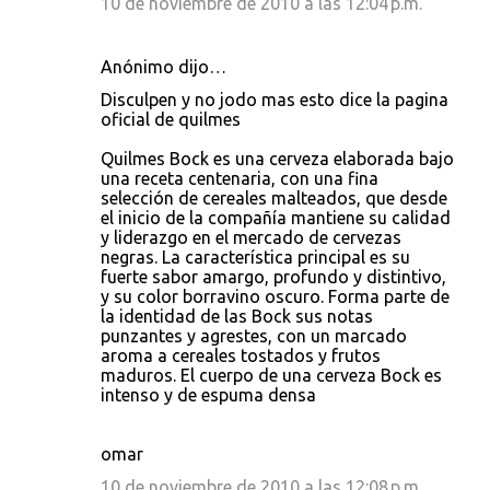
10 de noviembre de 2010 a las 12:04 p.m.
Anónimo dijo…
Disculpen y no jodo mas esto dice la pagina
oficial de quilmes
Quilmes Bock es una cerveza elaborada bajo
una receta centenaria, con una fina
selección de cereales malteados, que desde
el inicio de la compañía mantiene su calidad
y liderazgo en el mercado de cervezas
negras. La característica principal es su
fuerte sabor amargo, profundo y distintivo,
y su color borravino oscuro. Forma parte de
la identidad de las Bock sus notas
punzantes y agrestes, con un marcado
aroma a cereales tostados y frutos
maduros. El cuerpo de una cerveza Bock es
intenso y de espuma densa
omar
10 de noviembre de 2010 a las 12:08 p.m.