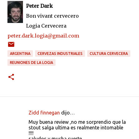
Peter Dark
Bon vivant cervecero
Logia Cervecera
peter.dark.logia@gmail.com
ARGENTINA
CERVEZAS INDUSTRIALES
CULTURA CERVECERA
REUNIONES DE LA LOGIA
Zidd finnegan
dijo…
C
Muy buena review ,no me sorprendio que la
o
stout salga ultima es realmente intomable
!!!!
m
saludos y mucha suerte