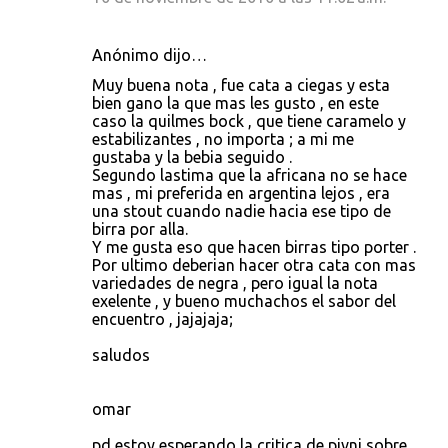
Anónimo dijo…
Muy buena nota , fue cata a ciegas y esta
bien gano la que mas les gusto , en este
caso la quilmes bock , que tiene caramelo y
estabilizantes , no importa ; a mi me
gustaba y la bebia seguido .
Segundo lastima que la africana no se hace
mas , mi preferida en argentina lejos , era
una stout cuando nadie hacia ese tipo de
birra por alla.
Y me gusta eso que hacen birras tipo porter .
Por ultimo deberian hacer otra cata con mas
variedades de negra , pero igual la nota
exelente , y bueno muchachos el sabor del
encuentro , jajajaja;
saludos
omar
pd estoy esperando la critica de pivni sobre