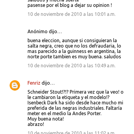
e
pasense por el blog a dejar su opinion !
n
10 de noviembre de 2010 a las 10:01 a.m.
t
a
Anónimo dijo…
r
buena eleccion, aunque si consiguieran la
i
salta negra, creo que no los defraudaria, lo
mas parecido a la guinness en argentina, la
o
norte porte tambien es muy buena. saludos
s
10 de noviembre de 2010 a las 10:49 a.m.
Fenriz
dijo…
Schneider Stout!?!? Primera vez que la veo! o
le cambiaron la etiqueta y el modelo!?
Isenbeck Dark ha sido desde hace mucho mi
preferida de las negras industriales. Faltaría
meter en el medio la Andes Porter.
Muy buena nota!
abrazo!
10 de noviembre de 2010 a las 11:02 a.m.