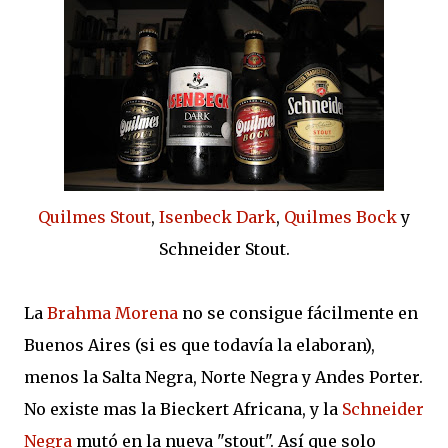
Quilmes Stout
,
Isenbeck Dark
,
Quilmes Bock
y
Schneider Stout.
La
Brahma Morena
no se consigue fácilmente en
Buenos Aires (si es que todavía la elaboran),
menos la Salta Negra, Norte Negra y Andes Porter.
No existe mas la Bieckert Africana, y la
Schneider
Negra
mutó en la nueva "stout". Así que solo